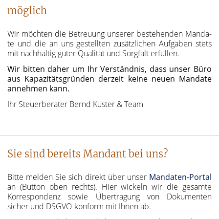
möglich
Wir möch­ten die Be­treu­ung un­se­rer be­ste­hen­den Man­da­
te und die an uns ge­stell­ten zu­sätz­li­chen Auf­ga­ben stets
mit nach­hal­tig guter Qua­li­tät und Sorg­falt er­fül­len.
Wir bit­ten daher um Ihr Ver­ständ­nis, dass unser Büro
aus Ka­pa­zi­täts­grün­den derzeit keine neuen Man­da­te
an­neh­men kann.
Ihr Steu­er­be­ra­ter Bernd Küs­ter & Team
Sie sind bereits Mandant bei uns?
Bitte melden Sie sich direkt über unser
Mandaten-Portal
an (Button oben rechts). Hier wickeln wir die gesamte
Korrespondenz sowie Übertragung von Dokumenten
sicher und DSGVO-konform mit Ihnen ab.